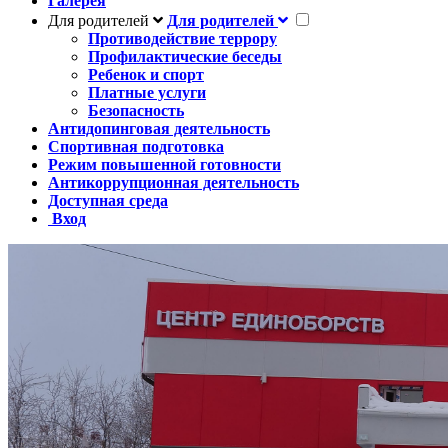
Галерея
Для родителей
Для родителей
Противодействие террору
Профилактические беседы
Ребенок и спорт
Платные услуги
Безопасность
Антидопинговая деятельность
Спортивная подготовка
Режим повышенной готовности
Антикоррупционная деятельность
Доступная среда
Вход