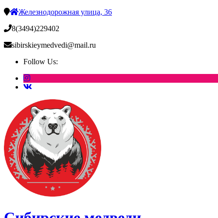
Железнодорожная улица, 36
8(3494)229402
sibirskieymedvedi@mail.ru
Follow Us:
Сибирские медведи