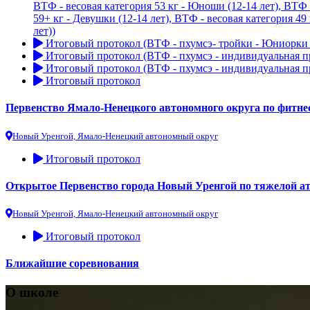
ВТФ - весовая категория 53 кг - Юноши (12-14 лет), ВТФ -
59+ кг - Девушки (12-14 лет), ВТФ - весовая категория 49
лет))
Итоговый протокол (ВТФ - пхумсэ- тройки - Юниорки (1
Итоговый протокол (ВТФ - пхумсэ - индивидуальная пр
Итоговый протокол (ВТФ - пхумсэ - индивидуальная пр
Итоговый протокол
Первенство Ямало-Ненецкого автономного округа по фитнес –
Новый Уренгой, Ямало-Ненецкий автономный округ
Итоговый протокол
Открытое Первенство города Новый Уренгой по тяжелой а
Новый Уренгой, Ямало-Ненецкий автономный округ
Итоговый протокол
Ближайшие соревнования
О школе