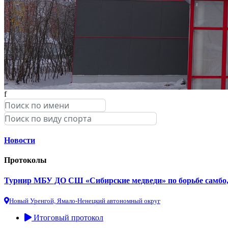
f
Новости
Протоколы
Турнир МБУ ДО СШ «Сибирские медведи» по борьбе самбо,
Новый Уренгой, Ямало-Ненецкий автономный округ
Итоговый протокол